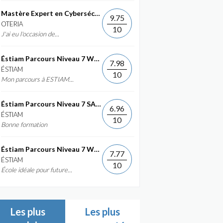
Mastère Expert en Cybersécurité
9.75
OTERIA
10
J'ai eu l'occasion de...
Éstiam Parcours Niveau 7 Web &...
7.98
ÉSTIAM
10
Mon parcours à ESTIAM...
Éstiam Parcours Niveau 7 SAP ERP...
6.96
ÉSTIAM
10
Bonne formation
Éstiam Parcours Niveau 7 Web &...
7.77
ÉSTIAM
10
École idéale pour future...
Les plus
Les plus