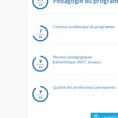
Pédagogie du progra
10
Contenu académique du programme
7
10
Moyens pédagogiques
9
(bibliothèque, WIFI, locaux)
10
Qualité des professeurs permanents
9
10
LAISSEZ