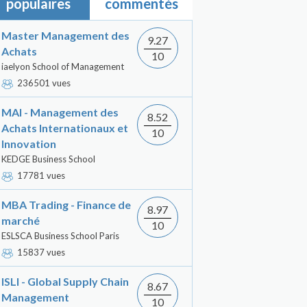
populaires
commentés
Master Management des
9.27
Achats
10
iaelyon School of Management
236501 vues
MAI - Management des
8.52
Achats Internationaux et
10
Innovation
KEDGE Business School
17781 vues
MBA Trading - Finance de
8.97
marché
10
ESLSCA Business School Paris
15837 vues
ISLI - Global Supply Chain
8.67
Management
10