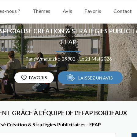
s-nous ?
Thèmes
Avis
Favoris
Contact
SPÉCIALISÉ CRÉATION & STRATÉGIES PUBLICIT
EFAP
Par @Vmauuzkc_29982 - Le 21 Mai 2026
FAVORIS
LAISSEZ UN AVIS
T GRÂCE À L'ÉQUIPE DE L'EFAP BORDEAUX
é Création & Stratégies Publicitaires - EFAP