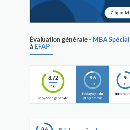
Clique-ici
Évaluation générale -
MBA Spéciali
à
EFAP
8.72
8.6
9
10
10
10
Pédagogie du
Internati
programme
Moyenne générale
8.6