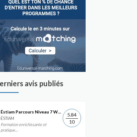
erniers avis publiés
Éstiam Parcours Niveau 7 Web &...
5.84
ÉSTIAM
10
Formation enrichissante et
pratique...