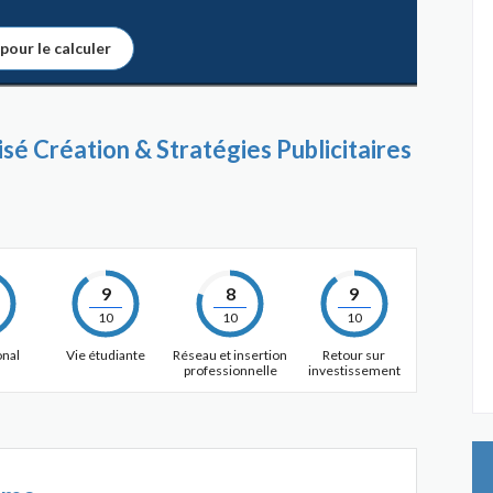
 pour le calculer
sé Création & Stratégies Publicitaires
9
8
9
10
10
10
onal
Vie étudiante
Réseau et insertion
Retour sur
professionnelle
investissement