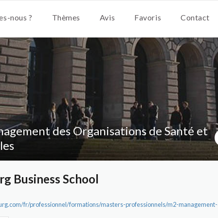
s-nous ?
Thèmes
Avis
Favoris
Contact
agement des Organisations de Santé et
les
rg Business School
urg.com/fr/professionnel/formations/masters-professionnels/m2-management-d