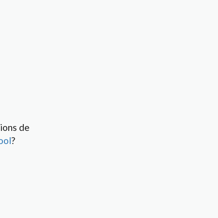
ions de
ool
?