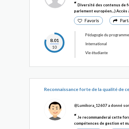
Diversité des contenus de f
parlement européen...) Accès à
Favoris
Part
Pédagogie du programme
8.01
International
10
Vie étudiante
Reconnaissance forte de la qualité de 
@Lumikora_12607
a donné son
Je recommanderai cette for
compétences de gestion et ma