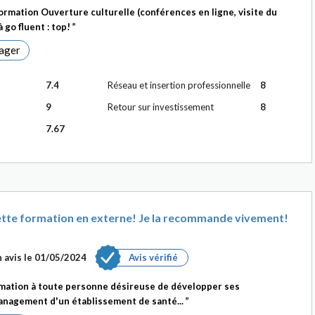
ormation Ouverture culturelle (conférences en ligne, visite du
 go fluent : top!
ager
7.4
Réseau et insertion professionnelle
8
9
Retour sur investissement
8
7.67
cette formation en externe! Je la recommande vivement!
 avis le
01/05/2024
Avis vérifié
mation à toute personne désireuse de développer ses
nagement d'un établissement de santé...