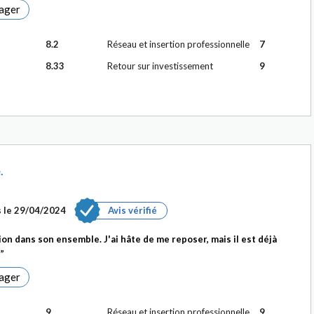
ager
8.2
Réseau et insertion professionnelle
7
8.33
Retour sur investissement
9
.
s le
29/04/2024
Avis vérifié
on dans son ensemble. J'ai hâte de me reposer, mais il est déjà
.
ager
9
Réseau et insertion professionnelle
9