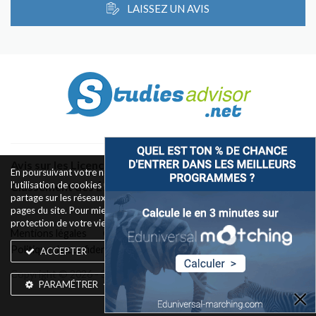
LAISSEZ UN AVIS
Avis sur les Licences & Bachelors
En poursuivant votre navigation sur ce site, vous acceptez
l'utilisation de cookies pour le fonctionnement des boutons de
Classement des Écoles
partage sur les réseaux sociaux et la mesure d'audience des
pages du site. Pour mieux comprendre notre politique de
protection de votre vie privée,
rendez-vous ici
.
Mentions légales
Conditions d’utilisation
Politique de confidentialité
Widget
Contact
ACCEPTER
Copyright © 2026 - Silkwires. Tous droits réservés
PARAMÉTRER