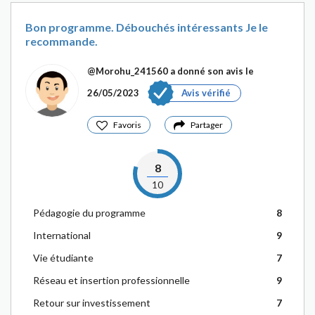
Bon programme. Débouchés intéressants Je le
recommande.
@Morohu_241560
a donné son avis le
26/05/2023
Avis vérifié
Favoris
Partager
8
10
Pédagogie du programme
8
International
9
Vie étudiante
7
Réseau et insertion professionnelle
9
Retour sur investissement
7