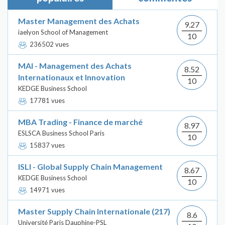
Master Management des Achats
9.27
iaelyon School of Management
10
236502 vues
MAI - Management des Achats
8.52
Internationaux et Innovation
10
KEDGE Business School
17781 vues
MBA Trading - Finance de marché
8.97
ESLSCA Business School Paris
10
15837 vues
ISLI - Global Supply Chain Management
8.67
KEDGE Business School
10
14971 vues
Master Supply Chain Internationale (217)
8.6
Université Paris Dauphine-PSL