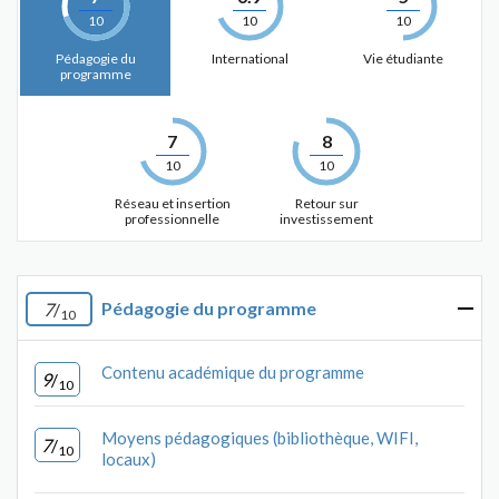
10
10
10
Pédagogie du
International
Vie étudiante
programme
7
8
10
10
Réseau et insertion
Retour sur
professionnelle
investissement
Pédagogie du programme
7
/
10
Contenu académique du programme
9
/
10
Moyens pédagogiques (bibliothèque, WIFI,
7
/
10
locaux)