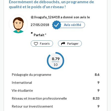
Énormément de débouchés, un programme de
qualité et le poids d’un réseau !
@Jivagufa_126418
a donné son avis le
27/05/2018
Avis vérifié
Parfait
Favoris
Partager
8.79
10
Pédagogie du programme
8.6
International
9
Vie étudiante
9
Réseau et insertion professionnelle
8.33
Retour sur investissement
9