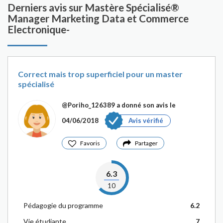
Derniers avis sur Mastère Spécialisé®
Manager Marketing Data et Commerce
Electronique-
Correct mais trop superficiel pour un master
spécialisé
@Poriho_126389
a donné son avis le
04/06/2018
Avis vérifié
Favoris
Partager
6.3
10
Pédagogie du programme
6.2
Vie étudiante
7