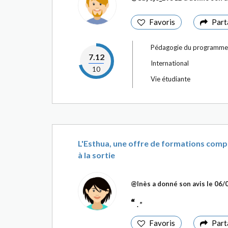
Favoris
Part
Pédagogie du programme
7.12
International
10
Vie étudiante
L'Esthua, une offre de formations compl
à la sortie
@Inès
a donné son avis le
06/
.
Favoris
Part