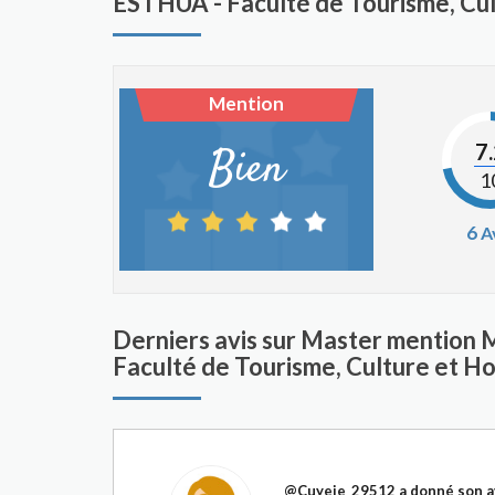
ESTHUA - Faculté de Tourisme, Cul
Mention
7
Bien
1
6
A
Derniers avis sur Master mention 
Faculté de Tourisme, Culture et Ho
@Cuyeje_29512
a donné son a