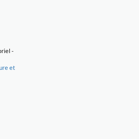
iel -
ure et