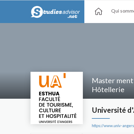
Qui somme
Master menti
Hôtellerie
Université d
https://www.univ-angers.