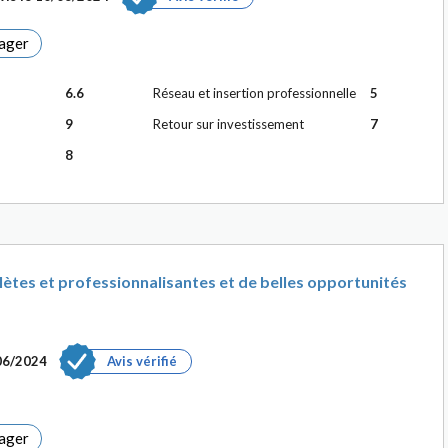
ager
6.6
Réseau et insertion professionnelle
5
9
Retour sur investissement
7
8
ètes et professionnalisantes et de belles opportunités
06/2024
Avis vérifié
ager