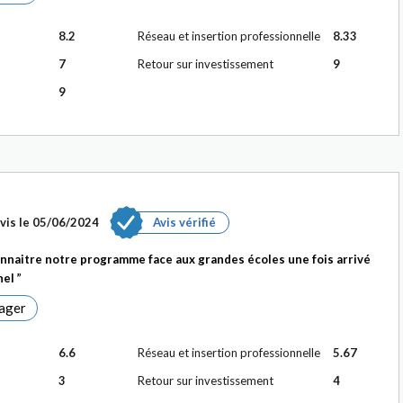
8.2
Réseau et insertion professionnelle
8.33
7
Retour sur investissement
9
9
vis le
05/06/2024
Avis vérifié
onnaitre notre programme face aux grandes écoles une fois arrivé
nel
ager
6.6
Réseau et insertion professionnelle
5.67
3
Retour sur investissement
4