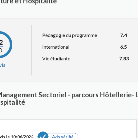
ture et Hospitalité
Pédagogie du programme
7.4
.2
International
6.5
0
Vie étudiante
7.83
vis
Management Sectoriel - parcours Hôtellerie- 
spitalité
vis le
10/06/2024
Avis vérifié