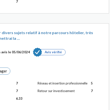
7
ivers sujets relatif à notre parcours hôtelier, très
trai la ...
 avis le
05/06/2024
Avis vérifié
ager
7
Réseau et insertion professionnelle
5
7
Retour sur investissement
7
6.33