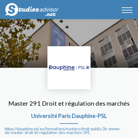
Master 291 Droit et régulation des marchés
Université Paris Dauphine-PSL
https://dauphine.psl.eu/formations/masters/droit-public/2e-annee-
de-master-droit-et-regulation-des-marches-291