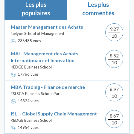
Les plus
Les plus
populaires
commentés
Master Management des Achats
9.27
iaelyon School of Management
10
236485 vues
MAI - Management des Achats
8.52
Internationaux et Innovation
10
KEDGE Business School
17766 vues
MBA Trading - Finance de marché
8.97
ESLSCA Business School Paris
10
15824 vues
ISLI - Global Supply Chain Management
8.67
KEDGE Business School
10
14954 vues