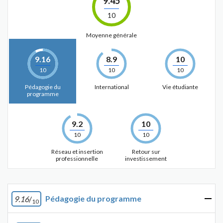
9.45
10
Moyenne générale
9.16
8.9
10
10
10
10
Pédagogie du
International
Vie étudiante
programme
9.2
10
10
10
Réseau et insertion
Retour sur
professionnelle
investissement
Pédagogie du programme
9.16
/
10