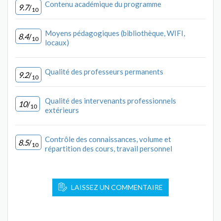
Contenu académique du programme
9.7
/
10
Moyens pédagogiques (bibliothèque, WIFI,
8.4
/
10
locaux)
Qualité des professeurs permanents
9.2
/
10
Qualité des intervenants professionnels
10
/
10
extérieurs
Contrôle des connaissances, volume et
8.5
/
10
répartition des cours, travail personnel
LAISSEZ UN COMMENTAIRE