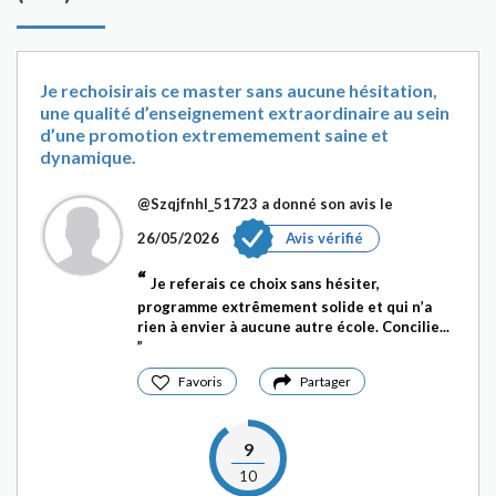
Je rechoisirais ce master sans aucune hésitation,
une qualité d’enseignement extraordinaire au sein
d’une promotion extrememement saine et
dynamique.
@Szqjfnhl_51723
a donné son avis le
26/05/2026
Avis vérifié
Je referais ce choix sans hésiter,
programme extrêmement solide et qui n’a
rien à envier à aucune autre école. Concilie...
Favoris
Partager
9
10