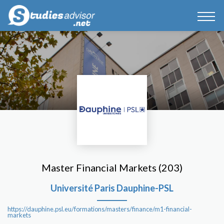
Master Financial Markets (203)
Université Paris Dauphine-PSL
https://dauphine.psl.eu/formations/masters/finance/m1-financial-
markets