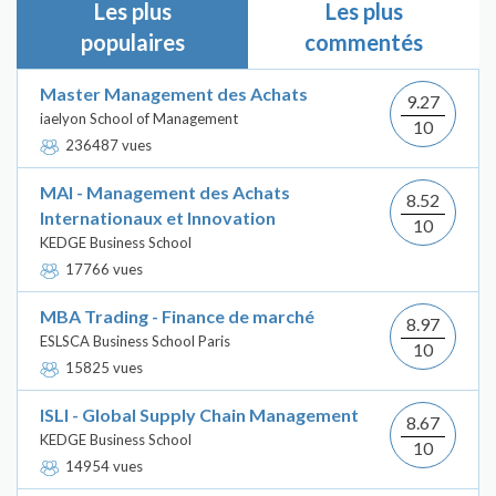
Les plus
Les plus
populaires
commentés
Master Management des Achats
9.27
iaelyon School of Management
10
236487 vues
MAI - Management des Achats
8.52
Internationaux et Innovation
10
KEDGE Business School
17766 vues
MBA Trading - Finance de marché
8.97
ESLSCA Business School Paris
10
15825 vues
ISLI - Global Supply Chain Management
8.67
KEDGE Business School
10
14954 vues