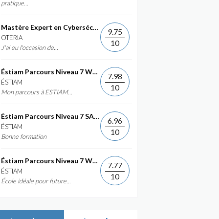
pratique...
Mastère Expert en Cybersécurité
9.75
OTERIA
10
J'ai eu l'occasion de...
Éstiam Parcours Niveau 7 Web &...
7.98
ÉSTIAM
10
Mon parcours à ESTIAM...
Éstiam Parcours Niveau 7 SAP ERP...
6.96
ÉSTIAM
10
Bonne formation
Éstiam Parcours Niveau 7 Web &...
7.77
ÉSTIAM
10
École idéale pour future...