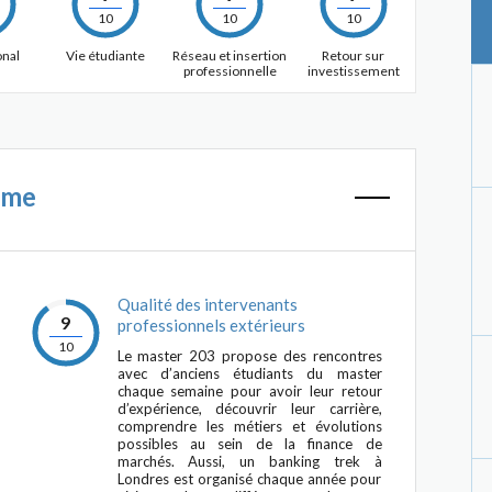
10
10
10
onal
Vie étudiante
Réseau et insertion
Retour sur
professionnelle
investissement
mme
Qualité des intervenants
9
professionnels extérieurs
10
Le master 203 propose des rencontres
avec d’anciens étudiants du master
chaque semaine pour avoir leur retour
d’expérience, découvrir leur carrière,
comprendre les métiers et évolutions
possibles au sein de la finance de
marchés. Aussi, un banking trek à
Londres est organisé chaque année pour