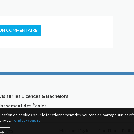
 UN COMMENTAIRE
vis sur les Licences & Bachelors
lassement des Écoles
tilisation de cookies pour le fonctionnement des boutons de partage sur les r
privée,
rendez-vous ici
.
Mentions légales
Conditions d’utilis
éservés