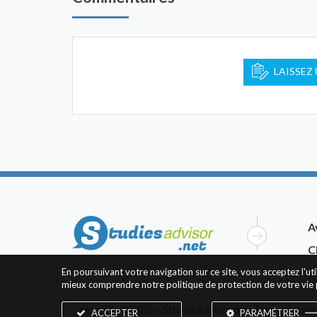
LAISSEZ
A
C
En poursuivant votre navigation sur ce site, vous acceptez l'u
mieux comprendre notre politique de protection de votre vie 
Copyright © 2026 -
StudiesAdvisor.net
. Tous droits r
ACCEPTER
PARAMÉTRER