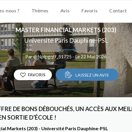
s-nous ?
Thèmes
Avis
Favoris
Contact
MASTER FINANCIAL MARKETS (203)
Université Paris Dauphine-PSL
Par @Nplpgqtf_51725 - Le 22 Mai 2026
FAVORIS
LAISSEZ UN AVIS
RE DE BONS DÉBOUCHÉS, UN ACCÈS AUX MEIL
EN SORTIE D’ÉCOLE !
ial Markets (203) - Université Paris Dauphine-PSL