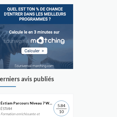
erniers avis publiés
Éstiam Parcours Niveau 7 Web &...
5.84
ÉSTIAM
10
Formation enrichissante et