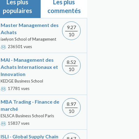
Les plus
Les plus
populaires
commentés
Master Management des
9.27
Achats
10
iaelyon School of Management
236501 vues
MAI - Management des
8.52
Achats Internationaux et
10
Innovation
KEDGE Business School
17781 vues
MBA Trading - Finance de
8.97
marché
10
ESLSCA Business School Paris
15837 vues
ISLI - Global Supply Chain
8.67