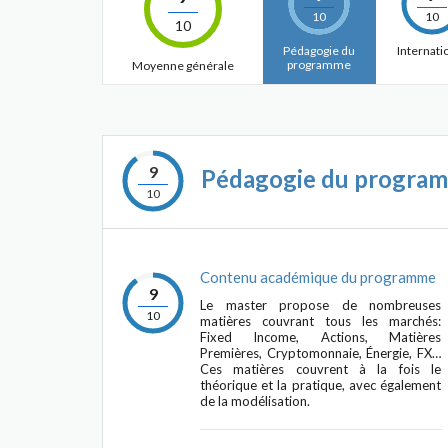
10
10
10
Pédagogie du
Internati
programme
Moyenne générale
9
Pédagogie du progra
10
Contenu académique du programme
9
Le master propose de nombreuses
10
matières couvrant tous les marchés:
Fixed Income, Actions, Matières
Premières, Cryptomonnaie, Énergie, FX…
Ces matières couvrent à la fois le
théorique et la pratique, avec également
de la modélisation.