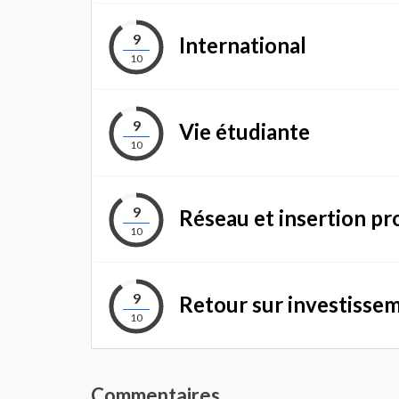
9
International
10
9
Vie étudiante
10
9
Réseau et insertion pr
10
9
Retour sur investisse
10
Commentaires