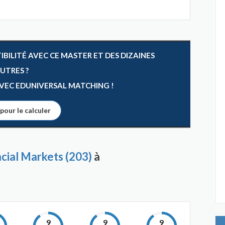
ILITÉ AVEC CE MASTER ET DES DIZAINES
AUTRES ?
 AVEC EDUNIVERSAL MATCHING !
 pour le calculer
cial Markets (203)
à
9
9
9