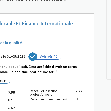
rable Et Finance Internationale
t la qualité.
is le 31/05/2026
Avis vérifié
nu et qualitatif. C’est agréable d’avoir un corps
ible. Point d’amélioration: inviter...
ager
Réseau et insertion
7.77
7.98
professionnelle
Retour sur investissement
8.8
8.1
6.67