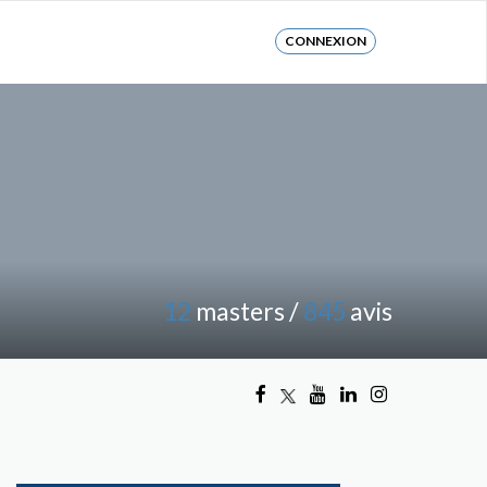
CONNEXION
12
masters /
845
avis