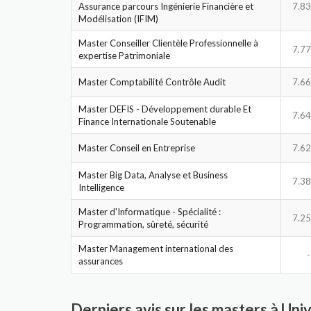
Assurance parcours Ingénierie Financière et
7.83
Modélisation (IFIM)
Master Conseiller Clientèle Professionnelle à
7.77
expertise Patrimoniale
Master Comptabilité Contrôle Audit
7.66
Master DEFIS - Développement durable Et
7.64
Finance Internationale Soutenable
Master Conseil en Entreprise
7.62
Master Big Data, Analyse et Business
7.38
Intelligence
Master d'Informatique - Spécialité :
7.25
Programmation, sûreté, sécurité
Master Management international des
-
assurances
Derniers avis sur les masters à Un