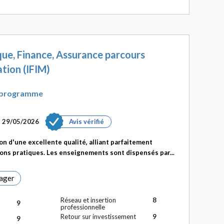
ue, Finance, Assurance parcours
ation (IFIM)
n programme
le 29/05/2026
Avis vérifié
n d'une excellente qualité, alliant parfaitement
ions pratiques. Les enseignements sont dispensés par...
ager
Réseau et insertion
8
9
professionnelle
Retour sur investissement
9
9