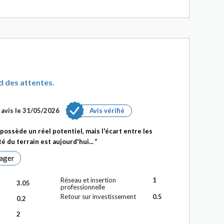
d des attentes.
 avis le 31/05/2026
Avis vérifié
ossède un réel potentiel, mais l'écart entre les
té du terrain est aujourd'hui...
ager
Réseau et insertion
1
3.05
professionnelle
Retour sur investissement
0.5
0.2
2