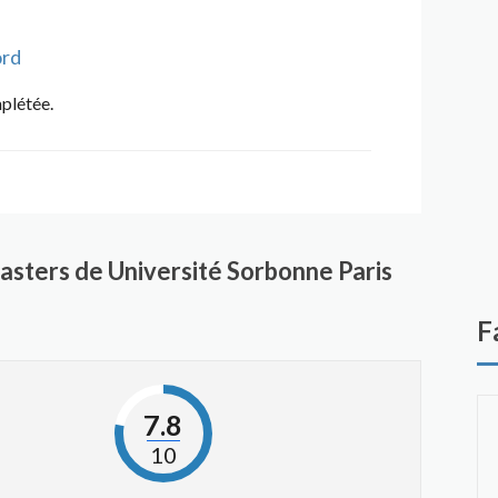
ord
mplétée.
sters de Université Sorbonne Paris
F
7.8
10