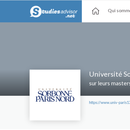
Qui somme
Université S
sur leurs master
https://www.univ-paris13