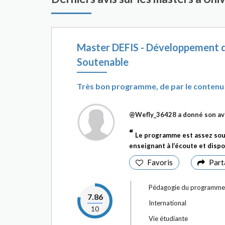
Master DEFIS - Développement du
Soutenable
Très bon programme, de par le contenu e
@Wefly_36428
a donné son av
Le programme est assez soute
enseignant à l’écoute et dispon
Favoris
Part
Pédagogie du programme
7.86
International
10
Vie étudiante