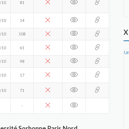
/10
81
/10
14
X
/10
108
/10
61
Un
/10
98
/10
17
/10
71
-
iversité Sorbonne Paris Nord