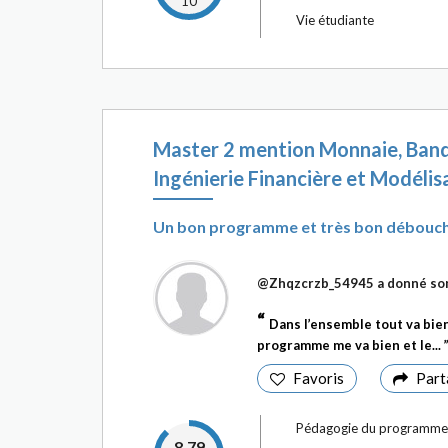
10
Vie étudiante
Master 2 mention Monnaie, Banq
Ingénierie Financière et Modélis
Un bon programme et très bon débouc
@Zhqzcrzb_54945
a donné so
Dans l’ensemble tout va bien
programme me va bien et le...
Favoris
Part
Pédagogie du programme
8.79