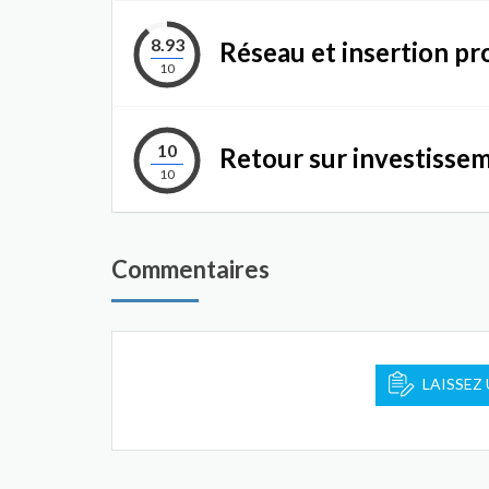
8.93
Réseau et insertion pr
10
10
Retour sur investisse
10
Commentaires
LAISSEZ