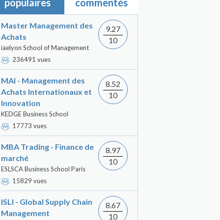
populaires
commentés
Master Management des
9.27
Achats
10
iaelyon School of Management
236491 vues
MAI - Management des
8.52
Achats Internationaux et
10
Innovation
KEDGE Business School
17773 vues
MBA Trading - Finance de
8.97
marché
10
ESLSCA Business School Paris
15829 vues
ISLI - Global Supply Chain
8.67
Management
10