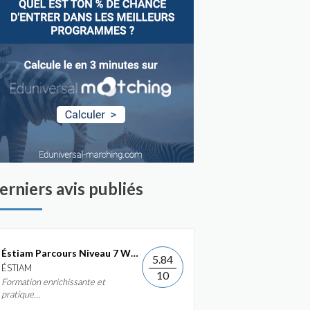
erniers avis publiés
Éstiam Parcours Niveau 7 Web &...
5.84
ÉSTIAM
10
Formation enrichissante et
pratique...