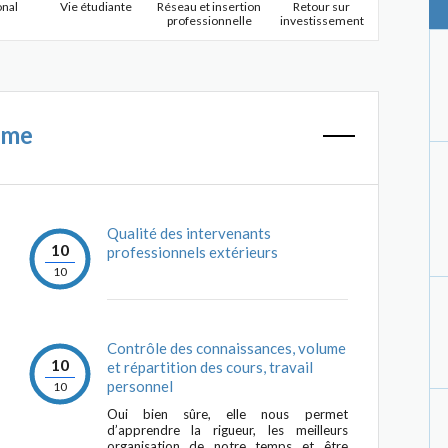
onal
Vie étudiante
Réseau et insertion
Retour sur
professionnelle
investissement
mme
Qualité des intervenants
10
professionnels extérieurs
10
Contrôle des connaissances, volume
10
et répartition des cours, travail
personnel
10
Oui bien sûre, elle nous permet
d’apprendre la rigueur, les meilleurs
organisation de notre temps et être