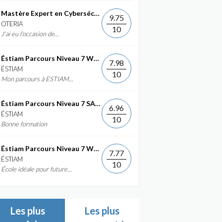
Mastère Expert en Cybersécurité
9.75
OTERIA
10
J'ai eu l'occasion de...
Éstiam Parcours Niveau 7 Web &...
7.98
ÉSTIAM
10
Mon parcours à ESTIAM...
Éstiam Parcours Niveau 7 SAP ERP...
6.96
ÉSTIAM
10
Bonne formation
Éstiam Parcours Niveau 7 Web &...
7.77
ÉSTIAM
10
École idéale pour future...
Les plus
Les plus