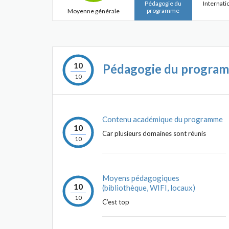
Pédagogie du
Internati
programme
Moyenne générale
10
Pédagogie du progra
10
Contenu académique du programme
10
Car plusieurs domaines sont réunis
10
Moyens pédagogiques
10
(bibliothèque, WIFI, locaux)
10
C’est top