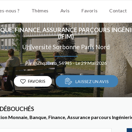
s-nous ?
Thèmes
Avis
Favoris
Contact
QUE, FINANCE, ASSURANCE PARCOURS INGÉNIE
(IFIM)
Université Sorbonne Paris Nord
Par @Zhqzcrzb_54945 - Le 29 Mai 2026
FAVORIS
LAISSEZ UN AVIS
 DÉBOUCHÉS
on Monnaie, Banque, Finance, Assurance parcours Ingénierie 