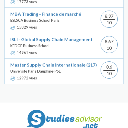
17773 vues
MBA Trading - Finance de marché
8.97
ESLSCA Business School Paris
10
15829 vues
ISLI - Global Supply Chain Management
8.67
KEDGE Business School
10
14961 vues
Master Supply Chain Internationale (217)
8.6
Université Paris Dauphine-PSL
10
12972 vues