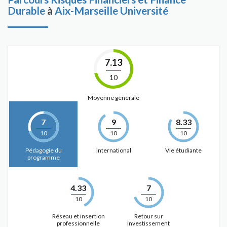
Durable
à
Aix-Marseille Université
7.13
10
Moyenne générale
7
9
8.33
10
10
10
Pédagogie du
International
Vie étudiante
programme
4.33
7
10
10
Réseau et insertion
Retour sur
professionnelle
investissement