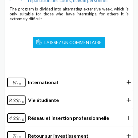
répartition des cours, travail personnel
The program is divided into alternating extensive week, which is
only suitable for those who have internships, for others it is
extremely difficult.
LAISSEZ UN COMMENTAIRE
International
9
/
10
Vie étudiante
8.33
/
10
Réseau et insertion professionnelle
4.33
/
10
Retour sur investissement
7
/
10