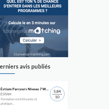
erniers avis publiés
Éstiam Parcours Niveau 7 Web &...
5.84
ÉSTIAM
10
Formation enrichissante et
pratique...