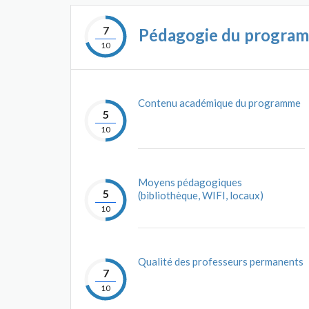
7
Pédagogie du progra
10
Contenu académique du programme
5
10
Moyens pédagogiques
5
(bibliothèque, WIFI, locaux)
10
Qualité des professeurs permanents
7
10