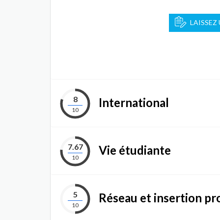
LAISSEZ
8
International
10
7.67
Vie étudiante
10
5
Réseau et insertion pr
10