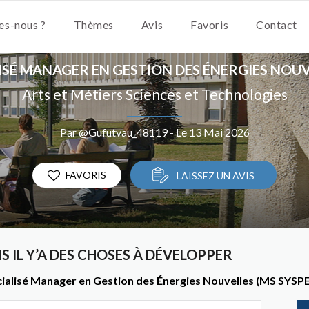
s-nous ?
Thèmes
Avis
Favoris
Contact
ISÉ MANAGER EN GESTION DES ÉNERGIES NOUVE
Arts et Métiers Sciences et Technologies
Par @Gufutvau_48119 - Le 13 Mai 2026
FAVORIS
LAISSEZ UN AVIS
 IL Y’A DES CHOSES À DÉVELOPPER
ialisé Manager en Gestion des Énergies Nouvelles (MS SYSPEC