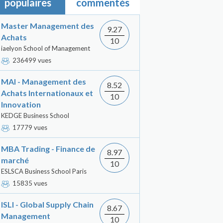
populaires
commentés
Master Management des
9.27
Achats
10
iaelyon School of Management
236499 vues
MAI - Management des
8.52
Achats Internationaux et
10
Innovation
KEDGE Business School
17779 vues
MBA Trading - Finance de
8.97
marché
10
ESLSCA Business School Paris
15835 vues
ISLI - Global Supply Chain
8.67
Management
10