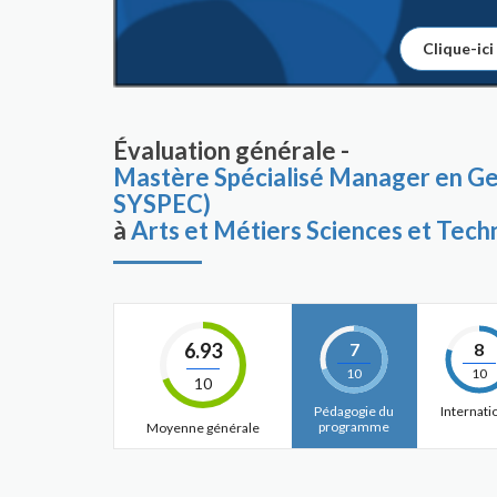
Clique-ici
Évaluation générale -
Mastère Spécialisé Manager en Ge
SYSPEC)
à
Arts et Métiers Sciences et Tech
6.93
7
8
10
10
10
Pédagogie du
Internati
programme
Moyenne générale