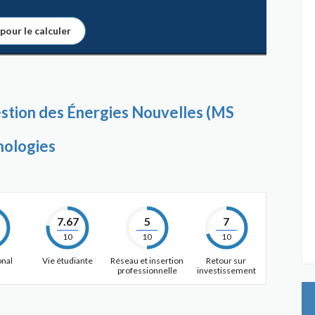
 pour le calculer
stion des Énergies Nouvelles (MS
nologies
7.67
5
7
10
10
10
onal
Vie étudiante
Réseau et insertion
Retour sur
professionnelle
investissement