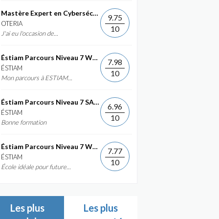
Mastère Expert en Cybersécurité
9.75
OTERIA
10
J'ai eu l'occasion de...
Éstiam Parcours Niveau 7 Web &...
7.98
ÉSTIAM
10
Mon parcours à ESTIAM...
Éstiam Parcours Niveau 7 SAP ERP...
6.96
ÉSTIAM
10
Bonne formation
Éstiam Parcours Niveau 7 Web &...
7.77
ÉSTIAM
10
École idéale pour future...
Les plus
Les plus