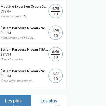
Mastère Expert en Cybersécurité
9.75
OTERIA
10
J'ai eu l'occasion de...
Éstiam Parcours Niveau 7 Web &...
7.98
ÉSTIAM
10
Mon parcours à ESTIAM...
Éstiam Parcours Niveau 7 SAP ERP...
6.96
ÉSTIAM
10
Bonne formation
Éstiam Parcours Niveau 7 Web &...
7.77
ÉSTIAM
10
École idéale pour future...
Les plus
Les plus