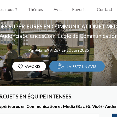
s-nous ?
Thèmes
Avis
Favoris
Contact
ES SUPÉRIEURES EN COMMUNICATION ET MEDIA
Audencia SciencesCom, École de Communicatio
Par @EmaXVI26 - Le 10 Juin 2025
FAVORIS
LAISSEZ UN AVIS
ROJETS EN ÉQUIPE INTENSES.
upérieures en Communication et Media (Bac +5, Visé) - Aud