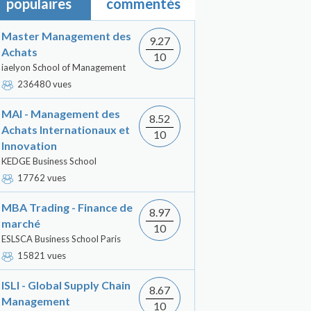
populaires
commentés
Master Management des
9.27
Achats
10
iaelyon School of Management
236480 vues
MAI - Management des
8.52
Achats Internationaux et
10
Innovation
KEDGE Business School
17762 vues
MBA Trading - Finance de
8.97
marché
10
ESLSCA Business School Paris
15821 vues
ISLI - Global Supply Chain
8.67
Management
10