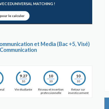
 AVEC EDUNIVERSAL MATCHING !
 pour le calculer
ommunication et Media (Bac +5, Visé)
 Communication
9.27
10
10
10
10
10
onal
Vie étudiante
Réseau et insertion
Retour sur
professionnelle
investissement