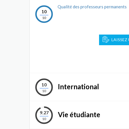
Qualité des professeurs permanents
10
10
LAISSEZ
10
International
10
9.27
Vie étudiante
10