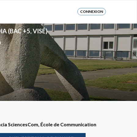
CONNEXION
 (BAC +5, VISÉ)
n
encia SciencesCom, École de Communication