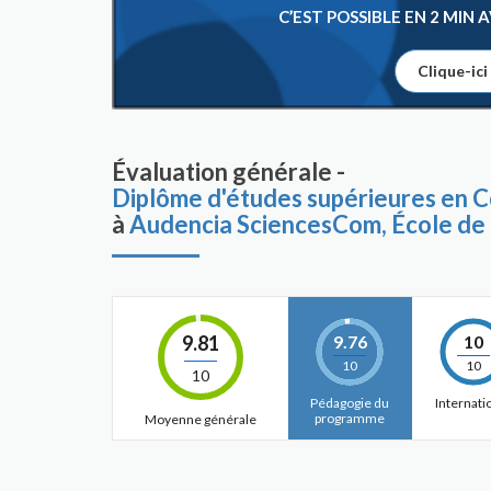
C’EST POSSIBLE EN 2 MIN
Clique-ici
Évaluation générale -
Diplôme d'études supérieures en C
à
Audencia SciencesCom, École de
9.81
9.76
10
10
10
10
Pédagogie du
Internati
programme
Moyenne générale