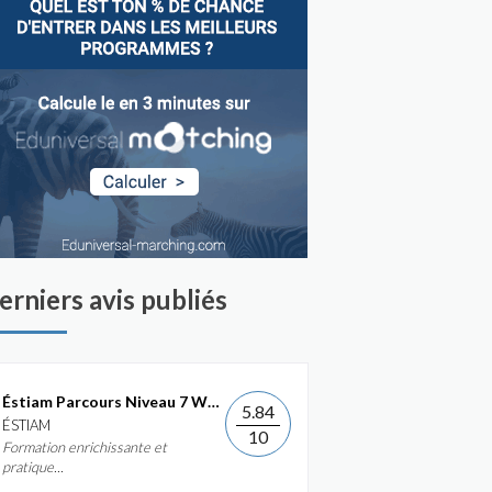
erniers avis publiés
Éstiam Parcours Niveau 7 Web &...
5.84
ÉSTIAM
10
Formation enrichissante et
pratique...