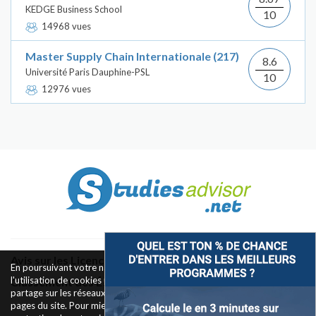
KEDGE Business School
10
14968 vues
Master Supply Chain Internationale (217)
8.6
Université Paris Dauphine-PSL
10
12976 vues
Avis sur les Licences & Bachelors
En poursuivant votre navigation sur ce site, vous acceptez
l'utilisation de cookies pour le fonctionnement des boutons de
Classement des Écoles
partage sur les réseaux sociaux et la mesure d'audience des
pages du site. Pour mieux comprendre notre politique de