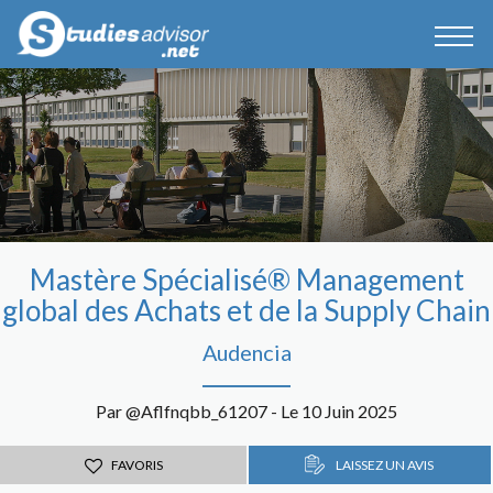
Mastère Spécialisé® Management
global des Achats et de la Supply Chain
Audencia
Par @Aflfnqbb_61207 - Le 10 Juin 2025
FAVORIS
LAISSEZ UN AVIS