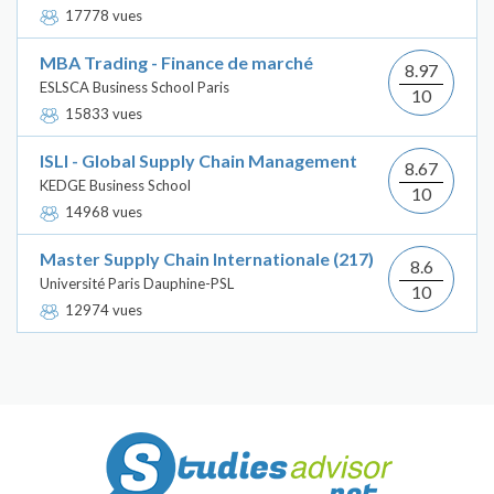
17778 vues
MBA Trading - Finance de marché
8.97
ESLSCA Business School Paris
10
15833 vues
ISLI - Global Supply Chain Management
8.67
KEDGE Business School
10
14968 vues
Master Supply Chain Internationale (217)
8.6
Université Paris Dauphine-PSL
10
12974 vues