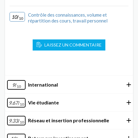
Contrôle des connaissances, volume et
10
/
10
répartition des cours, travail personnel
LAISSEZ UN COMMENTAIRE
International
9
/
10
Vie étudiante
9.67
/
10
Réseau et insertion professionnelle
9.33
/
10