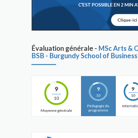
C’EST POSSIBLE EN 2 MIN
Clique-ici
Évaluation générale -
MSc Arts & 
BSB - Burgundy School of Business
9
9
9
10
10
10
Pédagogie du
Internati
programme
Moyenne générale