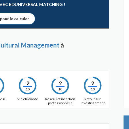
 AVEC EDUNIVERSAL MATCHING !
 pour le calculer
Cultural Management
à
9
9
9
10
10
10
onal
Vie étudiante
Réseau et insertion
Retour sur
professionnelle
investissement