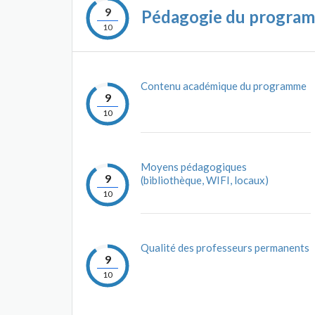
9
Pédagogie du progra
10
Contenu académique du programme
9
10
Moyens pédagogiques
9
(bibliothèque, WIFI, locaux)
10
Qualité des professeurs permanents
9
10