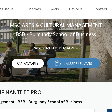
s-nous ?
Thèmes
Avis
Favoris
Contact
MSC ARTS & CULTURAL MANAGEMENT
BSB - Burgundy School of Business
Par @Zuyi - Le 31 Mai 2026
FAVORIS
LAISSEZ UN AVIS
NFINANTE ET PRO
nagement - BSB - Burgundy School of Business