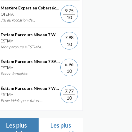
Mastère Expert en Cybersécurité
9.75
OTERIA
10
J'ai eu l'occasion de...
Éstiam Parcours Niveau 7 Web &...
7.98
ÉSTIAM
10
Mon parcours à ESTIAM...
Éstiam Parcours Niveau 7 SAP ERP...
6.96
ÉSTIAM
10
Bonne formation
Éstiam Parcours Niveau 7 Web &...
7.77
ÉSTIAM
10
École idéale pour future...
Les plus
Les plus