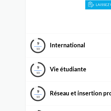
LAISSEZ
9
International
10
9
Vie étudiante
10
9
Réseau et insertion pr
10