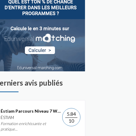
erniers avis publiés
Éstiam Parcours Niveau 7 Web &...
5.84
ÉSTIAM
10
Formation enrichissante et
pratique...