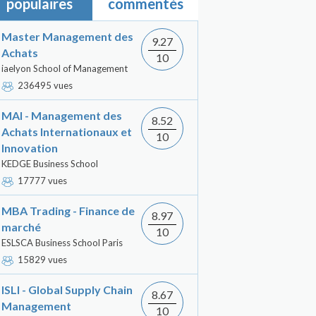
populaires
commentés
Master Management des
9.27
Achats
10
iaelyon School of Management
236495 vues
MAI - Management des
8.52
Achats Internationaux et
10
Innovation
KEDGE Business School
17777 vues
MBA Trading - Finance de
8.97
marché
10
ESLSCA Business School Paris
15829 vues
ISLI - Global Supply Chain
8.67
Management
10