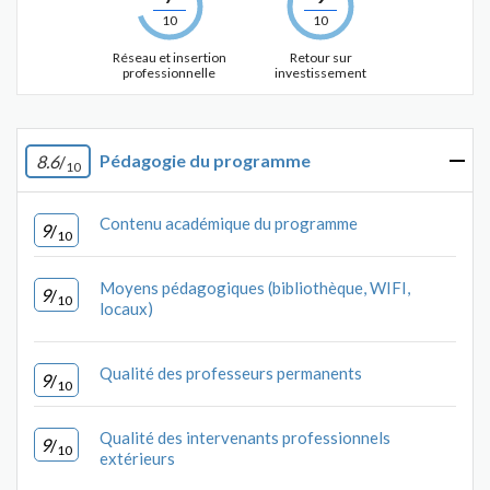
10
10
Réseau et insertion
Retour sur
professionnelle
investissement
Pédagogie du programme
8.6
/
10
Contenu académique du programme
9
/
10
Moyens pédagogiques (bibliothèque, WIFI,
9
/
10
locaux)
Qualité des professeurs permanents
9
/
10
Qualité des intervenants professionnels
9
/
10
extérieurs