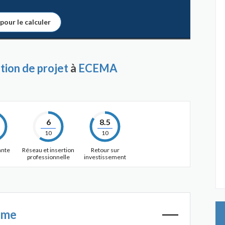
 pour le calculer
ion de projet
à
ECEMA
6
8.5
10
10
ante
Réseau et insertion
Retour sur
professionnelle
investissement
mme