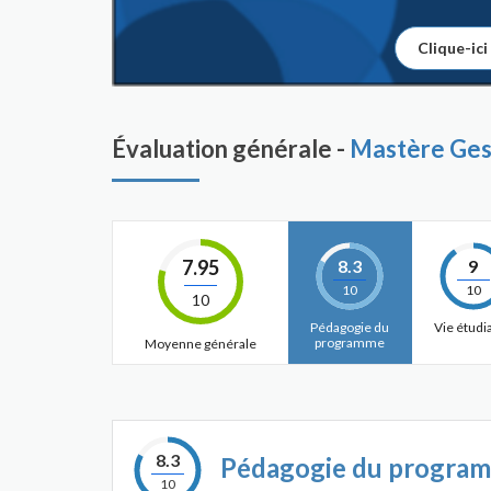
Clique-ici
Évaluation générale -
Mastère Gest
7.95
8.3
9
10
10
10
Pédagogie du
Vie étudi
programme
Moyenne générale
8.3
Pédagogie du progra
10