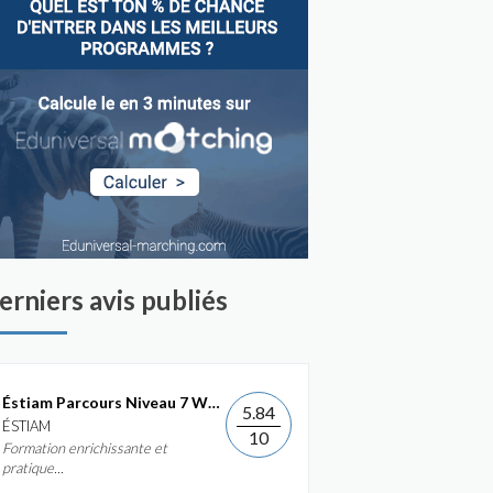
erniers avis publiés
Éstiam Parcours Niveau 7 Web &...
5.84
ÉSTIAM
10
Formation enrichissante et
pratique...