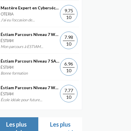
Mastère Expert en Cybersécurité
9.75
OTERIA
10
J'ai eu l'occasion de...
Éstiam Parcours Niveau 7 Web &...
7.98
ÉSTIAM
10
Mon parcours à ESTIAM...
Éstiam Parcours Niveau 7 SAP ERP...
6.96
ÉSTIAM
10
Bonne formation
Éstiam Parcours Niveau 7 Web &...
7.77
ÉSTIAM
10
École idéale pour future...
Les plus
Les plus