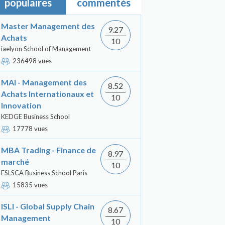
populaires
commentés
Master Management des
9.27
Achats
10
iaelyon School of Management
236498 vues
MAI - Management des
8.52
Achats Internationaux et
10
Innovation
KEDGE Business School
17778 vues
MBA Trading - Finance de
8.97
marché
10
ESLSCA Business School Paris
15835 vues
ISLI - Global Supply Chain
8.67
Management
10