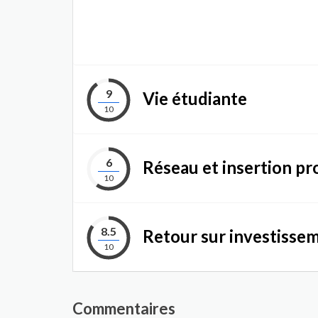
9
Vie étudiante
10
6
Réseau et insertion pr
10
8.5
Retour sur investisse
10
Commentaires