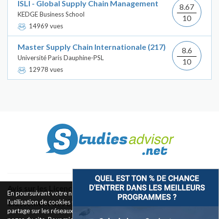
ISLI - Global Supply Chain Management
8.67
KEDGE Business School
10
14969 vues
Master Supply Chain Internationale (217)
8.6
Université Paris Dauphine-PSL
10
12978 vues
Avis sur les Licences & Bachelors
En poursuivant votre navigation sur ce site, vous acceptez
l'utilisation de cookies pour le fonctionnement des boutons de
Classement des Écoles
partage sur les réseaux sociaux et la mesure d'audience des