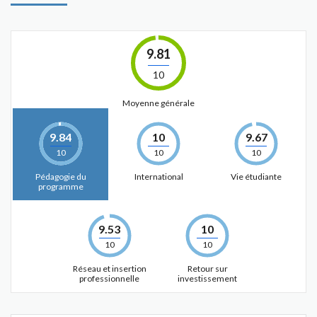
9.81
10
Moyenne générale
9.84
10
9.67
10
10
10
Pédagogie du
International
Vie étudiante
programme
9.53
10
10
10
Réseau et insertion
Retour sur
professionnelle
investissement