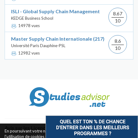
ISLI - Global Supply Chain Management
8.67
KEDGE Business School
10
14978 vues
Master Supply Chain Internationale (217)
8.6
Université Paris Dauphine-PSL
10
12982 vues
Avis sur les Licences & Bachelors
En poursuivant votre navigation sur ce site, vous acceptez
l'utilisation de cookies pour le fonctionnement des boutons de
Classement des Écoles