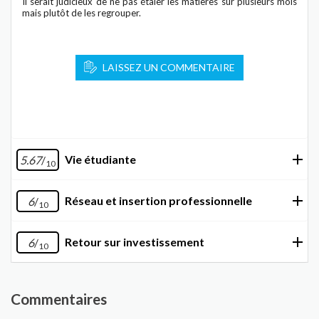
Il serait judicieux de ne pas étaler les matières sur plusieurs mois
mais plutôt de les regrouper.
LAISSEZ UN COMMENTAIRE
Vie étudiante
5.67
/
10
Réseau et insertion professionnelle
6
/
10
Retour sur investissement
6
/
10
Commentaires