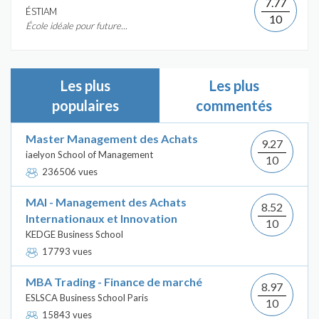
7.77
ÉSTIAM
10
École idéale pour future...
Les plus
Les plus
populaires
commentés
Master Management des Achats
9.27
iaelyon School of Management
10
236506 vues
MAI - Management des Achats
8.52
Internationaux et Innovation
10
KEDGE Business School
17793 vues
MBA Trading - Finance de marché
8.97
ESLSCA Business School Paris
10
15843 vues