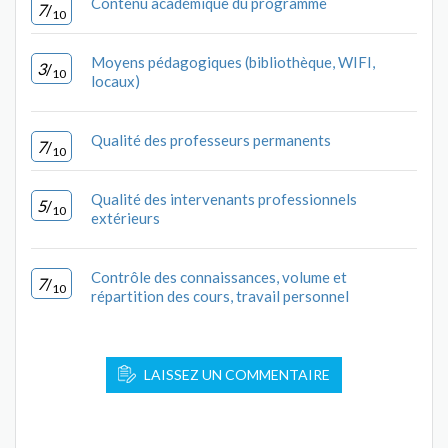
Contenu académique du programme
7
/
10
Moyens pédagogiques (bibliothèque, WIFI,
3
/
10
locaux)
Qualité des professeurs permanents
7
/
10
Qualité des intervenants professionnels
5
/
10
extérieurs
Contrôle des connaissances, volume et
7
/
10
répartition des cours, travail personnel
LAISSEZ UN COMMENTAIRE