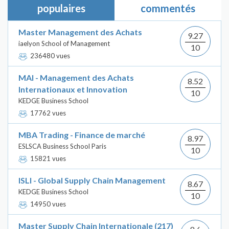
populaires
commentés
Master Management des Achats
9.27
iaelyon School of Management
10
236480 vues
MAI - Management des Achats
8.52
Internationaux et Innovation
10
KEDGE Business School
17762 vues
MBA Trading - Finance de marché
8.97
ESLSCA Business School Paris
10
15821 vues
ISLI - Global Supply Chain Management
8.67
KEDGE Business School
10
14950 vues
Master Supply Chain Internationale (217)