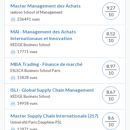
Master Management des Achats
9.27
iaelyon School of Management
10
236491 vues
MAI - Management des Achats
8.52
Internationaux et Innovation
10
KEDGE Business School
17771 vues
MBA Trading - Finance de marché
8.97
ESLSCA Business School Paris
10
15828 vues
ISLI - Global Supply Chain Management
8.67
KEDGE Business School
10
14958 vues
Master Supply Chain Internationale (217)
8.6
Université Paris Dauphine-PSL
10
12971 vues