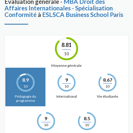
Évaluation générale -
MBA Droit des
Affaires Internationales - Spécialisation
Conformité
à
ESLSCA Business School Paris
8.81
10
Moyenne générale
8.9
9
8.67
10
10
10
Pédagogie du
International
Vie étudiante
programme
9
8.5
10
10