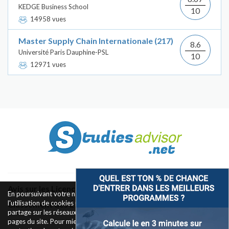
KEDGE Business School
10
14958 vues
Master Supply Chain Internationale (217)
8.6
Université Paris Dauphine-PSL
10
12971 vues
Avis sur les Licences & Bachelors
En poursuivant votre navigation sur ce site, vous acceptez
l'utilisation de cookies pour le fonctionnement des boutons de
Classement des Écoles
partage sur les réseaux sociaux et la mesure d'audience des
pages du site. Pour mieux comprendre notre politique de