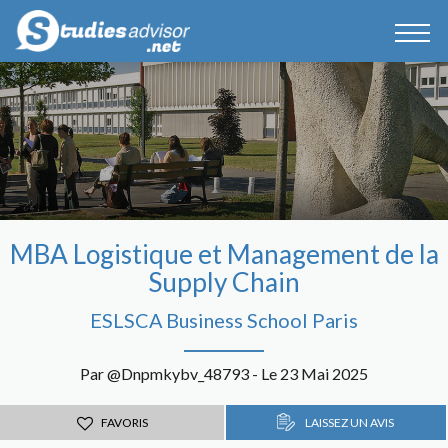
MBA Logistique et Management de la
Supply Chain
ESLSCA Business School Paris
Par @Dnpmkybv_48793 - Le 23 Mai 2025
FAVORIS
LAISSEZ UN AVIS