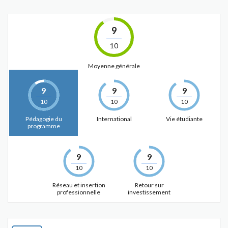
9
10
Moyenne générale
9
9
9
10
10
10
Pédagogie du
International
Vie étudiante
programme
9
9
10
10
Réseau et insertion
Retour sur
professionnelle
investissement