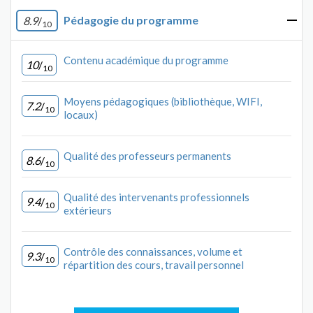
Pédagogie du programme
8.9
/
10
Contenu académique du programme
10
/
10
Moyens pédagogiques (bibliothèque, WIFI,
7.2
/
10
locaux)
Qualité des professeurs permanents
8.6
/
10
Qualité des intervenants professionnels
9.4
/
10
extérieurs
Contrôle des connaissances, volume et
9.3
/
10
répartition des cours, travail personnel