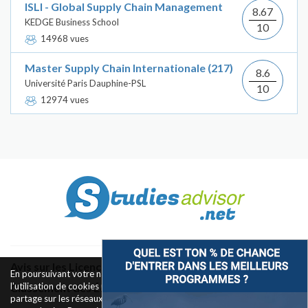
ISLI - Global Supply Chain Management
8.67
KEDGE Business School
10
14968 vues
Master Supply Chain Internationale (217)
8.6
Université Paris Dauphine-PSL
10
12974 vues
Avis sur les Licences & Bachelors
En poursuivant votre navigation sur ce site, vous acceptez
l'utilisation de cookies pour le fonctionnement des boutons de
Classement des Écoles
partage sur les réseaux sociaux et la mesure d'audience des