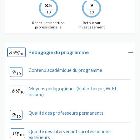
8.5
9
10
10
Réseau et insertion
Retour sur
professionnelle
investissement
Pédagogie du programme
8.98
/
10
Contenu académique du programme
9
/
10
Moyens pédagogiques (bibliothèque, WIFI,
6.9
/
10
locaux)
Qualité des professeurs permanents
9
/
10
Qualité des intervenants professionnels
10
/
10
extérieurs