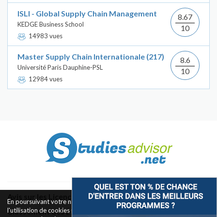
ISLI - Global Supply Chain Management
8.67
KEDGE Business School
10
14983 vues
Master Supply Chain Internationale (217)
8.6
Université Paris Dauphine-PSL
10
12984 vues
Avis sur les Licences & Bachelors
En poursuivant votre navigation sur ce site, vous acceptez
l'utilisation de cookies pour le fonctionnement des boutons de
Classement des Écoles