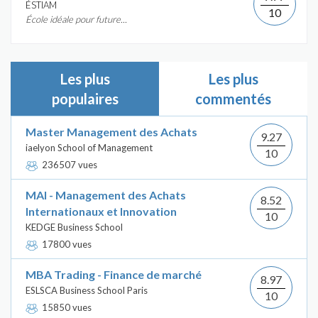
ÉSTIAM
10
École idéale pour future...
Les plus
Les plus
populaires
commentés
Master Management des Achats
9.27
iaelyon School of Management
10
236507 vues
MAI - Management des Achats
8.52
Internationaux et Innovation
10
KEDGE Business School
17800 vues
MBA Trading - Finance de marché
8.97
ESLSCA Business School Paris
10
15850 vues