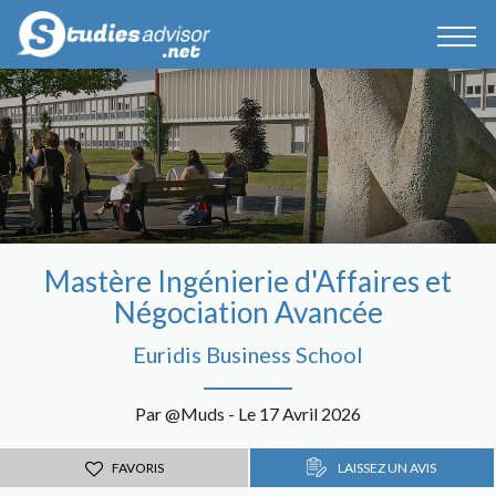
Mastère Ingénierie d'Affaires et
Négociation Avancée
Euridis Business School
Par @Muds - Le 17 Avril 2026
FAVORIS
LAISSEZ UN AVIS