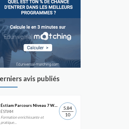
erniers avis publiés
Éstiam Parcours Niveau 7 Web &...
5.84
ÉSTIAM
10
Formation enrichissante et
pratique...