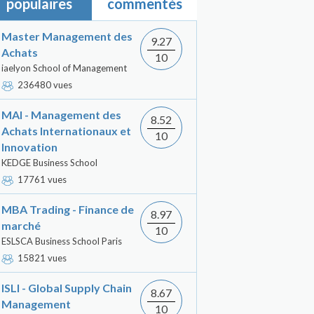
populaires
commentés
Master Management des
9.27
Achats
10
iaelyon School of Management
236480 vues
MAI - Management des
8.52
Achats Internationaux et
10
Innovation
KEDGE Business School
17761 vues
MBA Trading - Finance de
8.97
marché
10
ESLSCA Business School Paris
15821 vues
ISLI - Global Supply Chain
8.67
Management
10