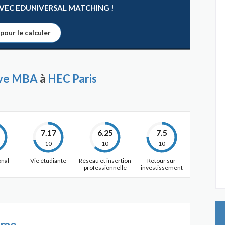
 AVEC EDUNIVERSAL MATCHING !
 pour le calculer
ive MBA
à
HEC Paris
7.17
6.25
7.5
10
10
10
onal
Vie étudiante
Réseau et insertion
Retour sur
professionnelle
investissement
mme