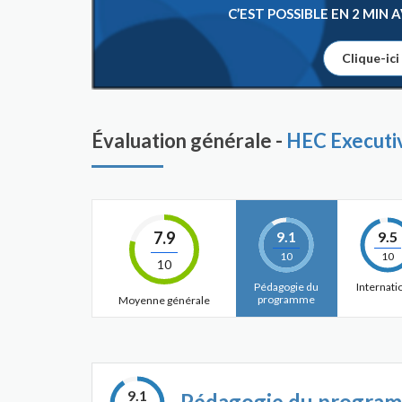
C’EST POSSIBLE EN 2 MIN
Clique-ici
Évaluation générale -
HEC Execut
7.9
9.1
9.5
10
10
10
Pédagogie du
Internati
programme
Moyenne générale
9.1
Pédagogie du progra