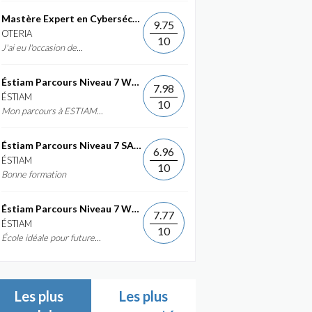
Mastère Expert en Cybersécurité
9.75
OTERIA
10
J'ai eu l'occasion de...
Éstiam Parcours Niveau 7 Web &...
7.98
ÉSTIAM
10
Mon parcours à ESTIAM...
Éstiam Parcours Niveau 7 SAP ERP...
6.96
ÉSTIAM
10
Bonne formation
Éstiam Parcours Niveau 7 Web &...
7.77
ÉSTIAM
10
École idéale pour future...
Les plus
Les plus