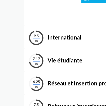
9.5
International
10
7.17
Vie étudiante
10
6.25
Réseau et insertion pr
10
7.5