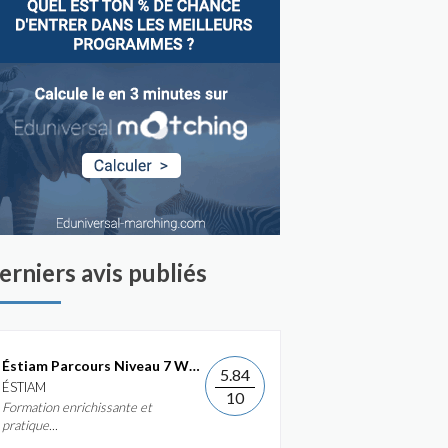
erniers avis publiés
Éstiam Parcours Niveau 7 Web &...
5.84
ÉSTIAM
10
Formation enrichissante et
pratique...