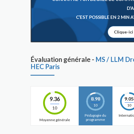
D’
C’EST POSSIBLE EN 2 MIN
Clique-ici
Évaluation générale -
MS / LLM Dro
HEC Paris
9.36
8.98
9.05
10
10
10
Pédagogie du
Internati
programme
Moyenne générale