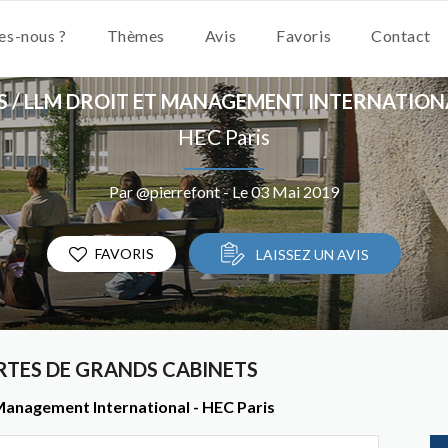
s-nous ?
Thèmes
Avis
Favoris
Contact
S / LLM DROIT ET MANAGEMENT INTERNATION
HEC Paris
Par @pierrefont - Le 03 Mai 2019
FAVORIS
LAISSEZ UN AVIS
RTES DE GRANDS CABINETS
 Management International - HEC Paris