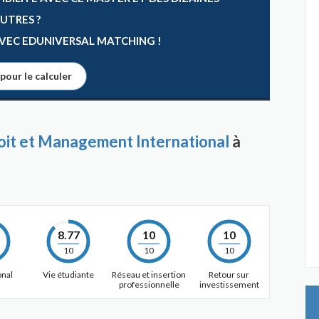
AUTRES ?
 AVEC EDUNIVERSAL MATCHING !
 pour le calculer
it et Management International
à
8.77
10
10
10
10
10
onal
Vie étudiante
Réseau et insertion
Retour sur
professionnelle
investissement