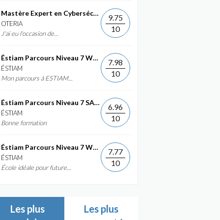
Mastère Expert en Cybersécurité
9.75
OTERIA
10
J'ai eu l'occasion de...
Éstiam Parcours Niveau 7 Web &...
7.98
ÉSTIAM
10
Mon parcours à ESTIAM...
Éstiam Parcours Niveau 7 SAP ERP...
6.96
ÉSTIAM
10
Bonne formation
Éstiam Parcours Niveau 7 Web &...
7.77
ÉSTIAM
10
École idéale pour future...
Les plus
Les plus