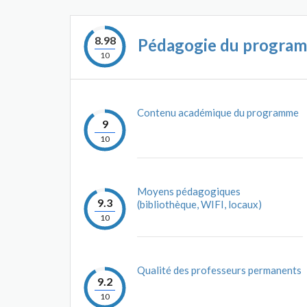
8.98
Pédagogie du progra
10
Contenu académique du programme
9
10
Moyens pédagogiques
9.3
(bibliothèque, WIFI, locaux)
10
Qualité des professeurs permanents
9.2
10