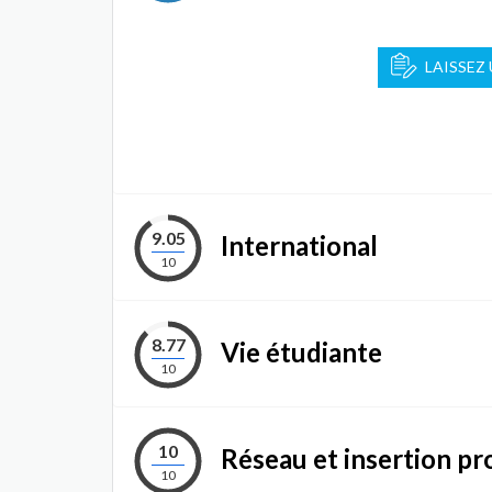
LAISSEZ
9.05
International
10
8.77
Vie étudiante
10
10
Réseau et insertion pr
10