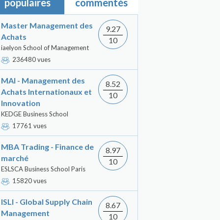
populaires
commentés
Master Management des
9.27
Achats
10
iaelyon School of Management
236480 vues
MAI - Management des
8.52
Achats Internationaux et
10
Innovation
KEDGE Business School
17761 vues
MBA Trading - Finance de
8.97
marché
10
ESLSCA Business School Paris
15820 vues
ISLI - Global Supply Chain
8.67
Management
10