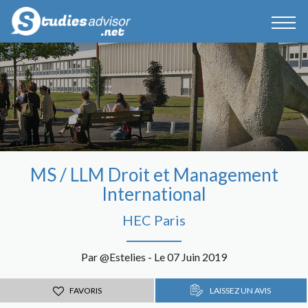
MS / LLM Droit et Management
International
HEC Paris
Par @Estelies - Le 07 Juin 2019
FAVORIS
LAISSEZ UN AVIS