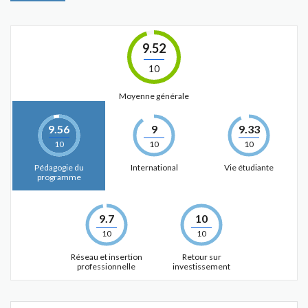
9.52
10
Moyenne générale
9.56
9
9.33
10
10
10
Pédagogie du
International
Vie étudiante
programme
9.7
10
10
10
Réseau et insertion
Retour sur
professionnelle
investissement