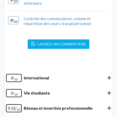
10
extérieurs
Contrôle des connaissances, volume et
9
/
10
répartition des cours, travail personnel
LAISSEZ UN COMMENTAIRE
International
9
/
10
Vie étudiante
9
/
10
Réseau et insertion professionnelle
9.35
/
10