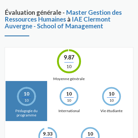
Évaluation générale -
Master Gestion des
Ressources Humaines
à
IAE Clermont
Auvergne - School of Management
9.87
10
Moyenne générale
10
10
10
10
10
10
Pédagogie du
International
Vie étudiante
programme
9.33
10