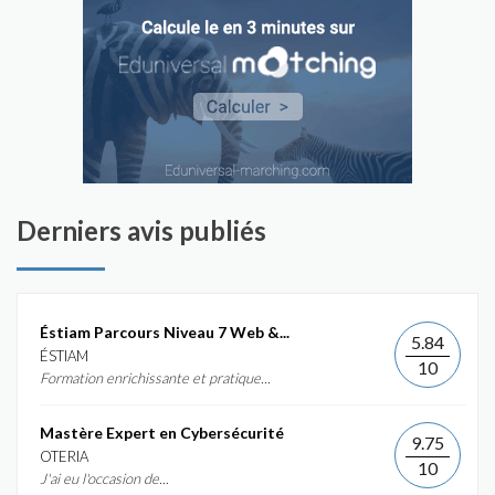
Derniers avis publiés
Éstiam Parcours Niveau 7 Web &...
5.84
ÉSTIAM
10
Formation enrichissante et pratique...
Mastère Expert en Cybersécurité
9.75
OTERIA
10
J'ai eu l'occasion de...