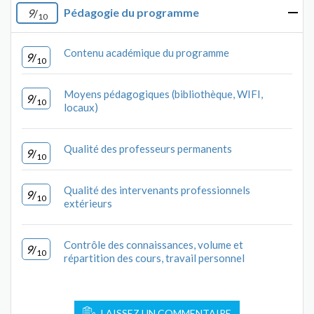
Pédagogie du programme
9
/
10
Contenu académique du programme
9
/
10
Moyens pédagogiques (bibliothèque, WIFI,
9
/
10
locaux)
Qualité des professeurs permanents
9
/
10
Qualité des intervenants professionnels
9
/
10
extérieurs
Contrôle des connaissances, volume et
9
/
10
répartition des cours, travail personnel
LAISSEZ UN COMMENTAIRE