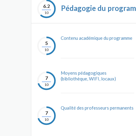
6.2
Pédagogie du progra
10
Contenu académique du programme
5
10
Moyens pédagogiques
7
(bibliothèque, WIFI, locaux)
10
Qualité des professeurs permanents
7
10