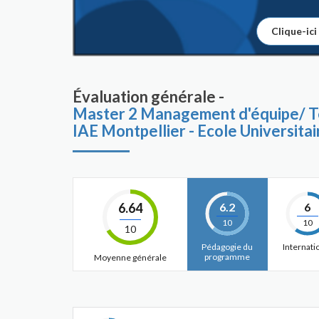
Clique-ici
Évaluation générale -
Master 2 Management d'équipe/
IAE Montpellier - Ecole Universit
6.64
6.2
6
10
10
10
Pédagogie du
Internati
programme
Moyenne générale