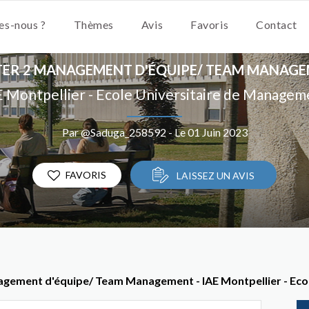
s-nous ?
Thèmes
Avis
Favoris
Contact
ER 2 MANAGEMENT D'ÉQUIPE/ TEAM MANAG
E Montpellier - Ecole Universitaire de Managem
Par @Saduga_258592 - Le 01 Juin 2023
FAVORIS
LAISSEZ UN AVIS
agement d'équipe/ Team Management - IAE Montpellier - Eco