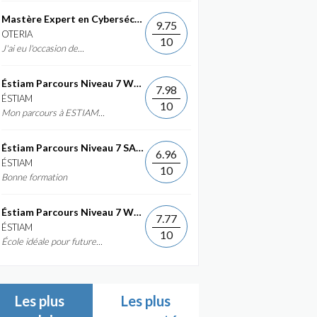
Mastère Expert en Cybersécurité
9.75
OTERIA
10
J'ai eu l'occasion de...
Éstiam Parcours Niveau 7 Web &...
7.98
ÉSTIAM
10
Mon parcours à ESTIAM...
Éstiam Parcours Niveau 7 SAP ERP...
6.96
ÉSTIAM
10
Bonne formation
Éstiam Parcours Niveau 7 Web &...
7.77
ÉSTIAM
10
École idéale pour future...
Les plus
Les plus