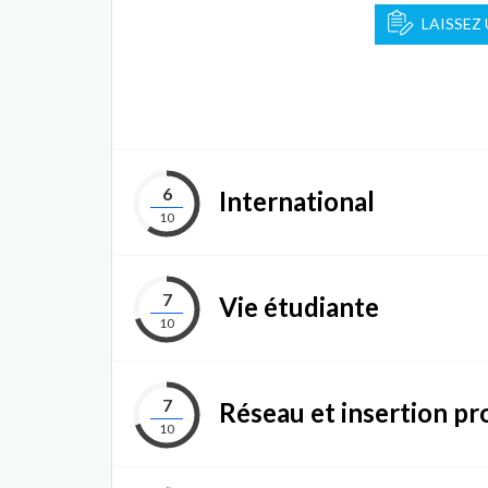
LAISSEZ
6
International
10
7
Vie étudiante
10
7
Réseau et insertion pr
10