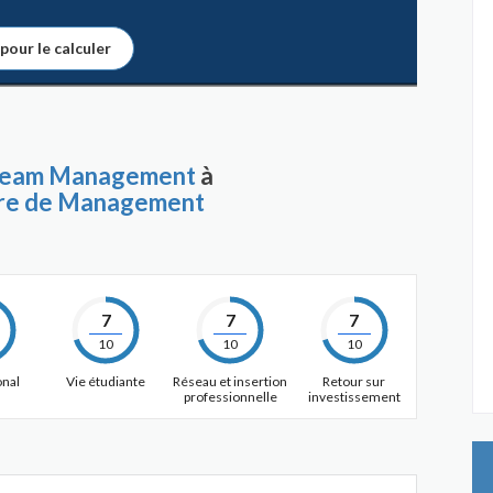
 pour le calculer
 Team Management
à
aire de Management
7
7
7
10
10
10
onal
Vie étudiante
Réseau et insertion
Retour sur
professionnelle
investissement