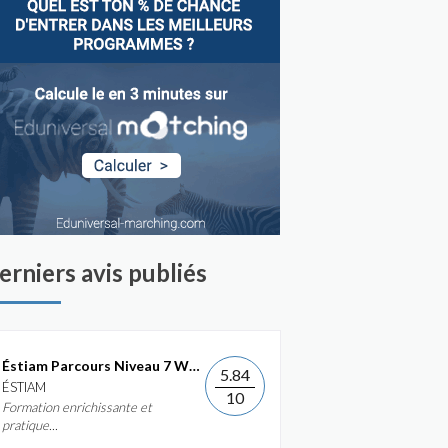
erniers avis publiés
Éstiam Parcours Niveau 7 Web &...
5.84
ÉSTIAM
10
Formation enrichissante et
pratique...