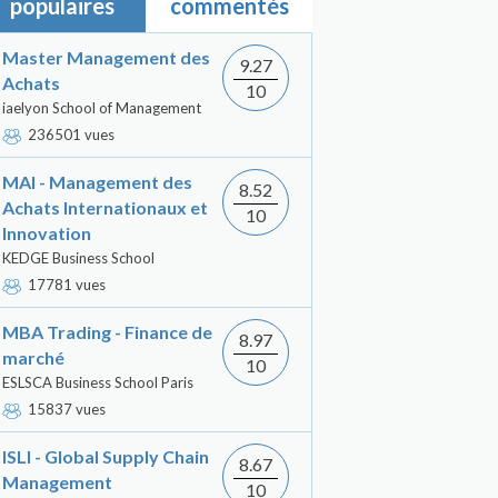
populaires
commentés
Master Management des
9.27
Achats
10
iaelyon School of Management
236501 vues
MAI - Management des
8.52
Achats Internationaux et
10
Innovation
KEDGE Business School
17781 vues
MBA Trading - Finance de
8.97
marché
10
ESLSCA Business School Paris
15837 vues
ISLI - Global Supply Chain
8.67
Management
10