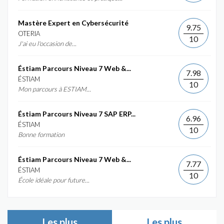
Mastère Expert en Cybersécurité
9.75
OTERIA
10
J'ai eu l'occasion de...
Éstiam Parcours Niveau 7 Web &...
7.98
ÉSTIAM
10
Mon parcours à ESTIAM...
Éstiam Parcours Niveau 7 SAP ERP...
6.96
ÉSTIAM
10
Bonne formation
Éstiam Parcours Niveau 7 Web &...
7.77
ÉSTIAM
10
École idéale pour future...
Les plus
Les plus