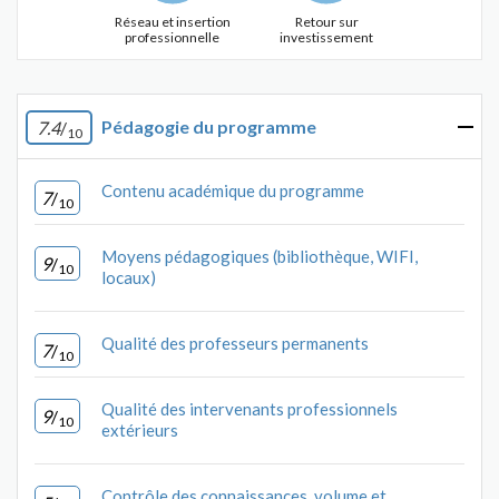
Réseau et insertion
Retour sur
professionnelle
investissement
Pédagogie du programme
7.4
/
10
Contenu académique du programme
7
/
10
Moyens pédagogiques (bibliothèque, WIFI,
9
/
10
locaux)
Qualité des professeurs permanents
7
/
10
Qualité des intervenants professionnels
9
/
10
extérieurs
Contrôle des connaissances, volume et