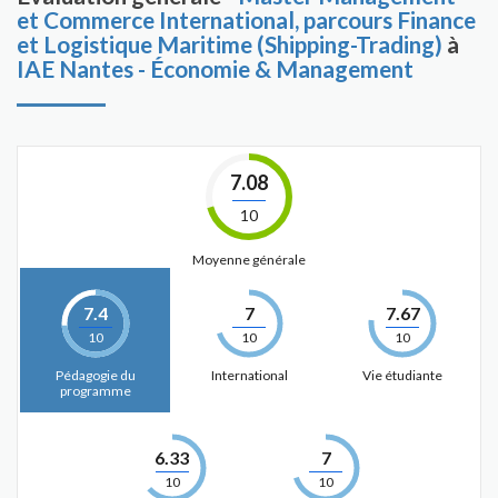
et Commerce International, parcours Finance
et Logistique Maritime (Shipping-Trading)
à
IAE Nantes - Économie & Management
7.08
10
Moyenne générale
7.4
7
7.67
10
10
10
Pédagogie du
International
Vie étudiante
programme
6.33
7
10
10