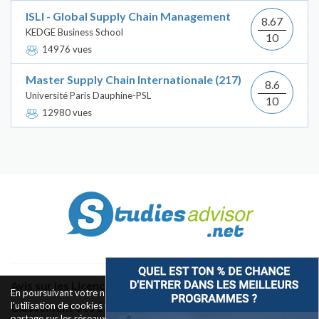
ISLI - Global Supply Chain Management
8.67
KEDGE Business School
10
14976 vues
Master Supply Chain Internationale (217)
8.6
Université Paris Dauphine-PSL
10
12980 vues
Avis sur les Licences & Bachelors
En poursuivant votre navigation sur ce site, vous acceptez
l'utilisation de cookies pour le fonctionnement des boutons de
Classement des Écoles
partage sur les réseaux sociaux et la mesure d'audience des