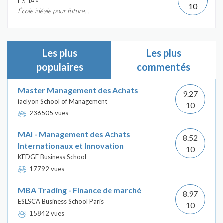
ÉSTIAM
10
École idéale pour future...
Les plus
Les plus
populaires
commentés
Master Management des Achats
9.27
iaelyon School of Management
10
236505 vues
MAI - Management des Achats
8.52
Internationaux et Innovation
10
KEDGE Business School
17792 vues
MBA Trading - Finance de marché
8.97
ESLSCA Business School Paris
10
15842 vues