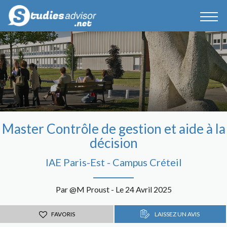
Master Contrôle de gestion et aide à la
décision
IAE Paris-Est - Campus Créteil
Par @M Proust - Le 24 Avril 2025
FAVORIS
LAISSEZ UN AVIS