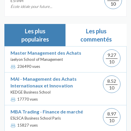
ÉSTIAM
10
École idéale pour future...
Les plus
Les plus
populaires
commentés
Master Management des Achats
9.27
iaelyon School of Management
10
236490 vues
MAI - Management des Achats
8.52
Internationaux et Innovation
10
KEDGE Business School
17770 vues
MBA Trading - Finance de marché
8.97
ESLSCA Business School Paris
10
15827 vues