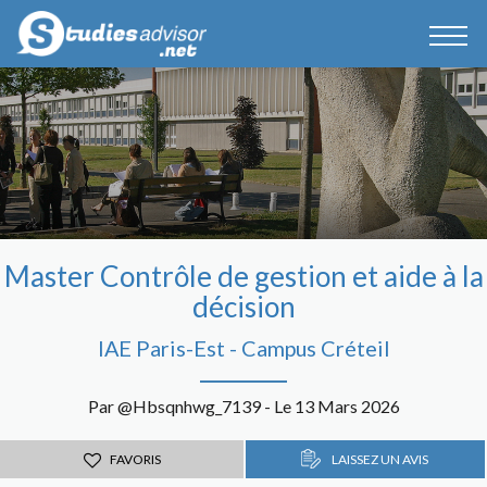
Master Contrôle de gestion et aide à la
décision
IAE Paris-Est - Campus Créteil
Par @Hbsqnhwg_7139 - Le 13 Mars 2026
FAVORIS
LAISSEZ UN AVIS