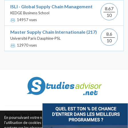
ISLI - Global Supply Chain Management
8.67
KEDGE Business School
10
14957 vues
Master Supply Chain Internationale (217)
8.6
Université Paris Dauphine-PSL
10
12970 vues
Avis sur les Licences & Bachelors
En poursuivant votre navigation sur ce site, vous acceptez
l'utilisation de cookies pour le fonctionnement des boutons de
Classement des Écoles
partage sur les réseaux sociaux et la mesure d'audience des