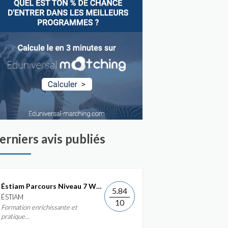
erniers avis publiés
Éstiam Parcours Niveau 7 Web &...
5.84
ÉSTIAM
10
Formation enrichissante et
pratique...