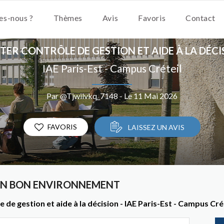
s-nous ?
Thèmes
Avis
Favoris
Contact
TER CONTRÔLE DE GESTION ET AIDE À LA DÉCI
IAE Paris-Est - Campus Créteil
Par @Tjwilvkq_7148 - Le 11 Mai 2026
FAVORIS
LAISSEZ UN AVIS
UN BON ENVIRONNEMENT
de gestion et aide à la décision - IAE Paris-Est - Campus Cré