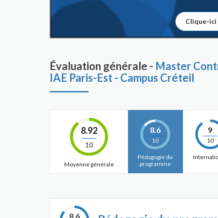
Clique-ici
Évaluation générale -
Master Contrô
IAE Paris-Est - Campus Créteil
8.92
8.6
9
10
10
10
Pédagogie du
Internati
programme
Moyenne générale
8.6