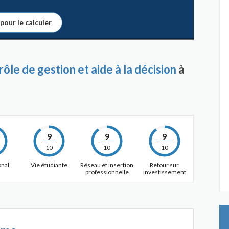
 pour le calculer
le de gestion et aide à la décision
à
9
9
9
10
10
10
onal
Vie étudiante
Réseau et insertion
Retour sur
professionnelle
investissement