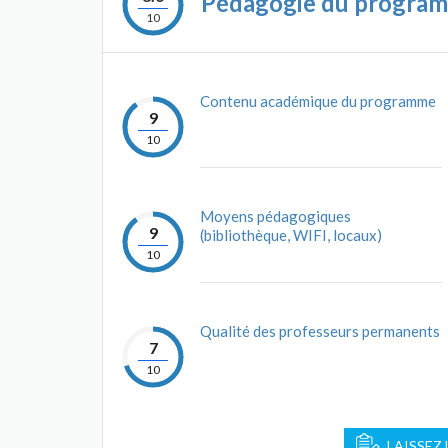
Pédagogie du progra
10
Contenu académique du programme
9
10
Moyens pédagogiques
9
(bibliothèque, WIFI, locaux)
10
Qualité des professeurs permanents
7
10
LAISSEZ