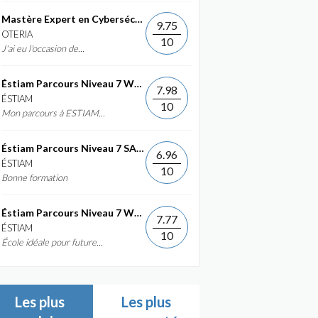
Mastère Expert en Cybersécurité
9.75
OTERIA
10
J'ai eu l'occasion de...
Éstiam Parcours Niveau 7 Web &...
7.98
ÉSTIAM
10
Mon parcours à ESTIAM...
Éstiam Parcours Niveau 7 SAP ERP...
6.96
ÉSTIAM
10
Bonne formation
Éstiam Parcours Niveau 7 Web &...
7.77
ÉSTIAM
10
École idéale pour future...
Les plus
Les plus