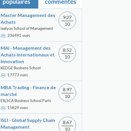
populaires
commentés
Master Management des
9.27
Achats
10
iaelyon School of Management
236491 vues
MAI - Management des
8.52
Achats Internationaux et
10
Innovation
KEDGE Business School
17773 vues
MBA Trading - Finance de
8.97
marché
10
ESLSCA Business School Paris
15829 vues
ISLI - Global Supply Chain
8.67
Management
10