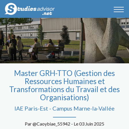
Master GRH-TTO (Gestion des
Ressources Humaines et
Transformations du Travail et des
Organisations)
IAE Paris-Est - Campus Marne-la-Vallée
Par @Caoybiae_55942 - Le 03 Juin 2025