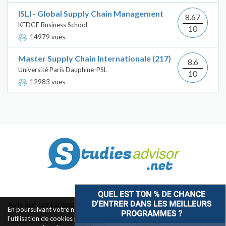
ISLI - Global Supply Chain Management
8.67
KEDGE Business School
10
14979 vues
Master Supply Chain Internationale (217)
8.6
Université Paris Dauphine-PSL
10
12983 vues
Avis sur les Licences & Bachelors
En poursuivant votre navigation sur ce site, vous acceptez
l'utilisation de cookies pour le fonctionnement des boutons de
Classement des Écoles