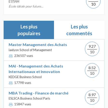
ÉSTIAM
10
École idéale pour future...
Les plus
Les plus
populaires
commentés
Master Management des Achats
9.27
iaelyon School of Management
10
236507 vues
MAI - Management des Achats
8.52
Internationaux et Innovation
10
KEDGE Business School
17798 vues
MBA Trading - Finance de marché
8.97
ESLSCA Business School Paris
10
15847 vues