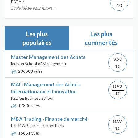
ÉSTIAM
10
École idéale pour future...
Les plus
Les plus
populaires
commentés
Master Management des Achats
9.27
iaelyon School of Management
10
236508 vues
MAI - Management des Achats
8.52
Internationaux et Innovation
10
KEDGE Business School
17800 vues
MBA Trading - Finance de marché
8.97
ESLSCA Business School Paris
10
15851 vues