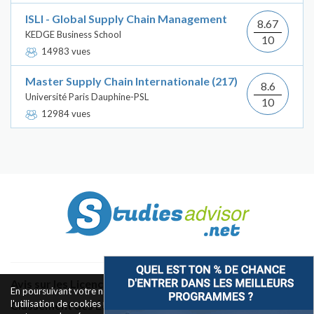
ISLI - Global Supply Chain Management
8.67
KEDGE Business School
10
14983 vues
Master Supply Chain Internationale (217)
8.6
Université Paris Dauphine-PSL
10
12984 vues
Avis sur les Licences & Bachelors
En poursuivant votre navigation sur ce site, vous acceptez
l'utilisation de cookies pour le fonctionnement des boutons de
Classement des Écoles