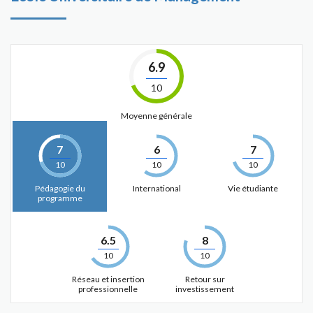
6.9
10
Moyenne générale
7
6
7
10
10
10
Pédagogie du
International
Vie étudiante
programme
6.5
8
10
10
Réseau et insertion
Retour sur
professionnelle
investissement