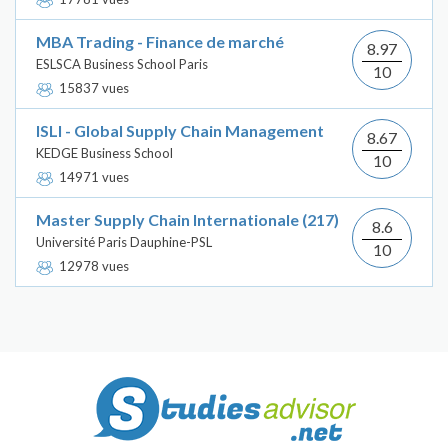
MBA Trading - Finance de marché
8.97
ESLSCA Business School Paris
10
15837 vues
ISLI - Global Supply Chain Management
8.67
KEDGE Business School
10
14971 vues
Master Supply Chain Internationale (217)
8.6
Université Paris Dauphine-PSL
10
12978 vues