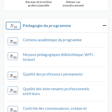
Réseau et insertion
Retour sur
professionnelle
investissement
Pédagogie du programme
7
/
10
Contenu académique du programme
7
/
10
Moyens pédagogiques (bibliothèque, WIFI,
7
/
10
locaux)
Qualité des professeurs permanents
7
/
10
Qualité des intervenants professionnels
7
/
10
extérieurs
Contrôle des connaissances, volume et
7
/
10