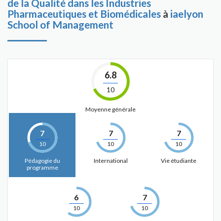
de la Qualité dans les Industries
Pharmaceutiques et Biomédicales
à
iaelyon
School of Management
6.8
10
Moyenne générale
7
7
7
10
10
10
Pédagogie du
International
Vie étudiante
programme
6
7
10
10