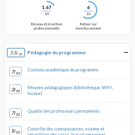
1.67
6
10
10
Réseau et insertion
Retour sur
professionnelle
investissement
Pédagogie du programme
5.5
/
10
Contenu académique du programme
7
/
10
Moyens pédagogiques (bibliothèque, WIFI,
3
/
10
locaux)
Qualité des professeurs permanents
7
/
10
Contrôle des connaissances, volume et
5
/
10
répartition des cours, travail personnel