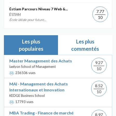
Éstiam Parcours Niveau 7 Web &...
7.77
ÉSTIAM
10
École idéale pour future...
Les plus
Les plus
populaires
commentés
Master Management des Achats
9.27
iaelyon School of Management
10
236506 vues
MAI - Management des Achats
8.52
Internationaux et Innovation
10
KEDGE Business School
17793 vues
MBA Trading - Finance de marché
8.97