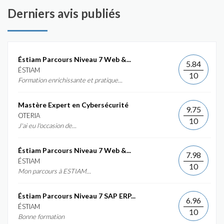
Derniers avis publiés
Éstiam Parcours Niveau 7 Web &...
5.84
ÉSTIAM
10
Formation enrichissante et pratique...
Mastère Expert en Cybersécurité
9.75
OTERIA
10
J'ai eu l'occasion de...
Éstiam Parcours Niveau 7 Web &...
7.98
ÉSTIAM
10
Mon parcours à ESTIAM...
Éstiam Parcours Niveau 7 SAP ERP...
6.96
ÉSTIAM
10
Bonne formation